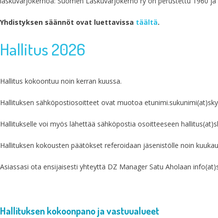
laskuvarjokerhoa: Suomen Laskuvarjokerho ry on perustettu 1960 ja
Yhdistyksen säännöt ovat luettavissa
täältä
.
Hallitus 2026
Hallitus kokoontuu noin kerran kuussa.
Hallituksen sähköpostiosoitteet ovat muotoa etunimi.sukunimi(at)skyd
Hallitukselle voi myös lähettää sähköpostia osoitteeseen hallitus(at)sk
Hallituksen kokousten päätökset referoidaan jäsenistölle noin kuuk
Asiassasi ota ensijaisesti yhteyttä DZ Manager Satu Aholaan info(at)sk
Hallituksen kokoonpano ja vastuualueet