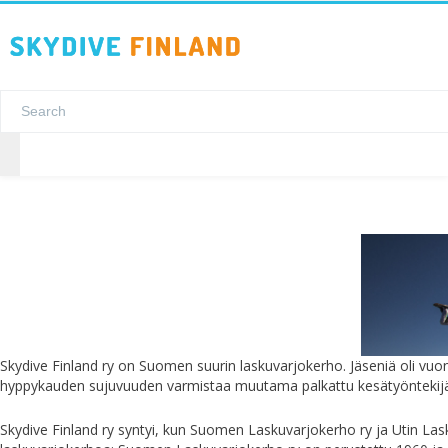
Skydive Finland ry on Suomen suurin laskuvarjokerho. Jäseniä oli vuon
hyppykauden sujuvuuden varmistaa muutama palkattu kesätyöntekijä
Skydive Finland ry syntyi, kun Suomen Laskuvarjokerho ry ja Utin Las