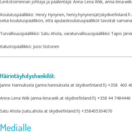
Lentotoiminnan johtaja ja päälentäjä: Anna-Lena Wiik, anna-lena.wiik(
Koulutuspäällikkö: Henry Hynynen, henry.hynynen(at)skydivefinland.fi
sekä koulutuspäällikön, että apulaiskoulutuspäälliköt tavoitat samanaik
Turvallisuuspäällikkö: Satu Ahola, varaturvallisuuspäällikkö Tapio Järv
Kalustopäällikkö: Jussi Sistonen
Häirintäyhdyshenkilöt:
Janne Hannuksela (janne.hannuksela at skydivefinland.fi) +358 400 
Anna-Lena Wiik (anna-lena.wiik at skydivefinland.fi) +358 44 7484446
Satu Ahola (satu.ahola at skydivefinland.fi) +358405304070
Medialle