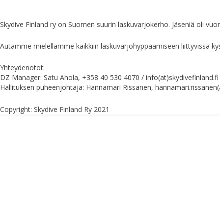
Skydive Finland ry on Suomen suurin laskuvarjokerho. Jäseniä oli vuon
Autamme mielellämme kaikkiin laskuvarjohyppäämiseen liittyvissä kysy
Yhteydenotot:
DZ Manager: Satu Ahola, +358 40 530 4070 / info(at)skydivefinland.fi
Hallituksen puheenjohtaja: Hannamari Rissanen, hannamari.rissanen(at
Copyright: Skydive Finland Ry 2021