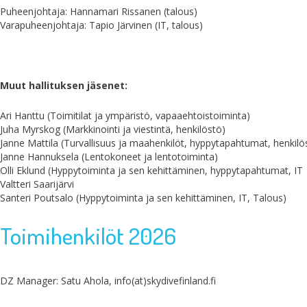
Puheenjohtaja: Hannamari Rissanen (talous)
Varapuheenjohtaja: Tapio Järvinen (IT, talous)
Muut hallituksen jäsenet:
Ari Hanttu (Toimitilat ja ympäristö, vapaaehtoistoiminta)
Juha Myrskog (Markkinointi ja viestintä, henkilöstö)
Janne Mattila (Turvallisuus ja maahenkilöt, hyppytapahtumat, henkilö
Janne Hannuksela (Lentokoneet ja lentotoiminta)
Olli Eklund (Hyppytoiminta ja sen kehittäminen, hyppytapahtumat, IT
Valtteri Saarijärvi
Santeri Poutsalo (Hyppytoiminta ja sen kehittäminen, IT, Talous)
Toimihenkilöt 2026
DZ Manager: Satu Ahola, info(at)skydivefinland.fi