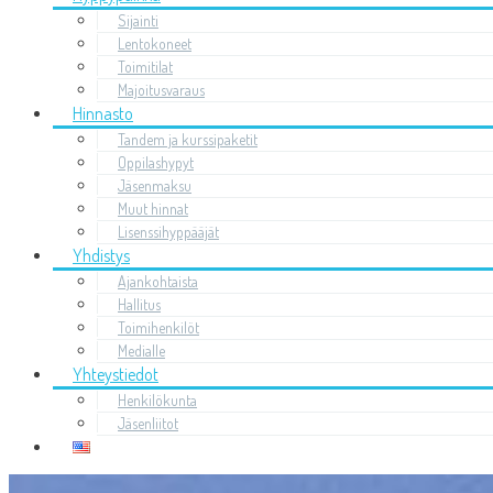
Sijainti
Lentokoneet
Toimitilat
Majoitusvaraus
Hinnasto
Tandem ja kurssipaketit
Oppilashypyt
Jäsenmaksu
Muut hinnat
Lisenssihyppääjät
Yhdistys
Ajankohtaista
Hallitus
Toimihenkilöt
Medialle
Yhteystiedot
Henkilökunta
Jäsenliitot