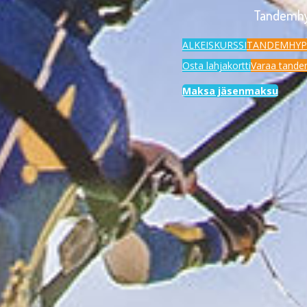
Tandemhyp
ALKEISKURSSI
TANDEMHYP
Osta lahjakortti
Varaa tand
Maksa jäsenmaksu