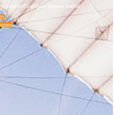
pyajat avattu elokuun loppuun saakka!
PY
emhyppy