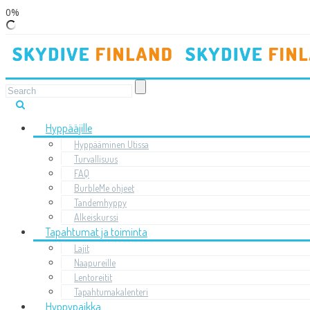
0%
Hyppääjille
Hyppääminen Utissa
Turvallisuus
FAQ
BurbleMe ohjeet
Tandemhyppy
Alkeiskurssi
Tapahtumat ja toiminta
Lajit
Naapureille
Lentoreitit
Tapahtumakalenteri
Hyppypaikka